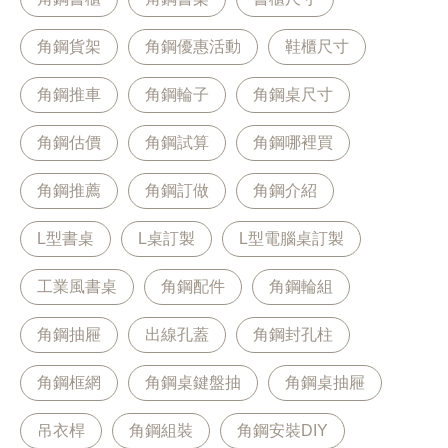
角鋼貨架
角鋼優惠活動
鞋櫃尺寸
角鋼推車
角鋼輪子
角鋼桌尺寸
角鋼估價
角鋼試算
角鋼哪裡買
角鋼推薦
角鋼訂做
角鋼介紹
L型書桌
L桌訂製
L型電腦桌訂製
工業風書桌
角鋼配件
角鋼輪組
角鋼抽屜
出線孔蓋
角鋼封孔柱
角鋼框網
角鋼桌鍵盤抽
角鋼桌抽屜
吊衣桿
角鋼組裝
角鋼安裝DIY