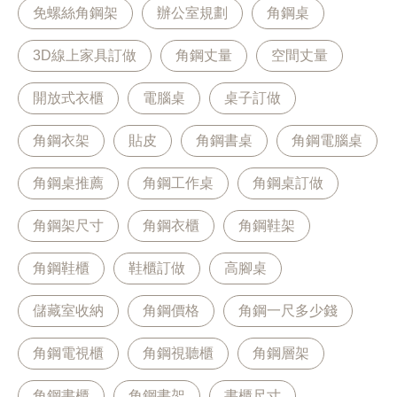
免螺絲角鋼架
辦公室規劃
角鋼桌
3D線上家具訂做
角鋼丈量
空間丈量
開放式衣櫃
電腦桌
桌子訂做
角鋼衣架
貼皮
角鋼書桌
角鋼電腦桌
角鋼桌推薦
角鋼工作桌
角鋼桌訂做
角鋼架尺寸
角鋼衣櫃
角鋼鞋架
角鋼鞋櫃
鞋櫃訂做
高腳桌
儲藏室收納
角鋼價格
角鋼一尺多少錢
角鋼電視櫃
角鋼視聽櫃
角鋼層架
角鋼書櫃
角鋼書架
書櫃尺寸