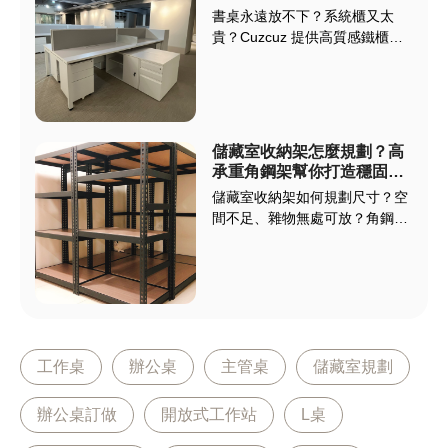
透過合適的 OA 辦公桌配置，能
書桌永遠放不下？系統櫃又太
提升辦公效率，也讓整體環境更
貴？Cuzcuz 提供高質感鐵櫃訂
舒適。
製服務，從書房到辦公空間，都
能依照你的尺寸、收納需求自由
規劃。可客製高度、層板、門片
與顏色，打造實用又美觀的工作
環境。不需花大錢做系統櫃，即
儲藏室收納架怎麼規劃？高
可擁有耐重、耐用、高收納的專
承重角鋼架幫你打造穩固耐
屬空間配置，省預算又更有彈
用的收納空間！
儲藏室收納架如何規劃尺寸？空
性。
間不足、雜物無處可放？角鋼架
提供高承重、穩固耐用的收納解
決方案，並有各種尺寸、板材可
選擇搭配，不僅適合各種家用儲
藏室，更適用於倉儲系統、店面
空間、辦公空間等，讓你輕鬆打
造整齊有序的空間，提升效率。
工作桌
辦公桌
主管桌
儲藏室規劃
辦公桌訂做
開放式工作站
L桌