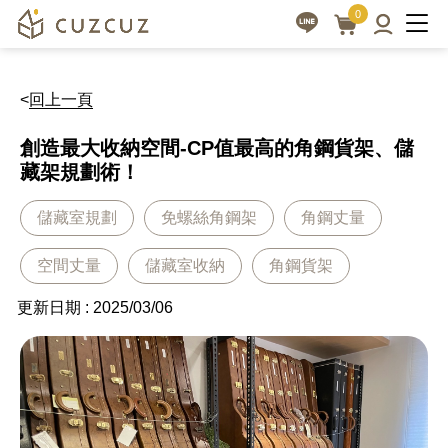
0
<
回上一頁
創造最大收納空間-CP值最高的角鋼貨架、儲
藏架規劃術！
儲藏室規劃
免螺絲角鋼架
角鋼丈量
空間丈量
儲藏室收納
角鋼貨架
更新日期 : 2025/03/06