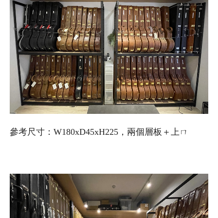
參考尺寸：W180xD45xH225，兩個層板＋上ㄇ