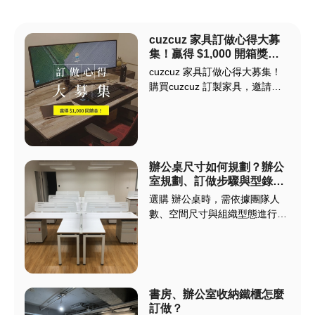
cuzcuz 家具訂做心得大募
集！贏得 $1,000 開箱獎
金！
cuzcuz 家具訂做心得大募集！
購買cuzcuz 訂製家具，邀請您
寫下訂製體驗，分享心得文章至
指定平台並報名，輕鬆獲得
$1,000元 回饋金！ cuzcuz 提供
多元的客製化家具服務，讓你輕
鬆訂製符合尺寸、需求的專屬家
辦公桌尺寸如何規劃？辦公
具。
室規劃、訂做步驟與型錄下
載
選購 辦公桌時，需依據團隊人
數、空間尺寸與組織型態進行規
劃。常見配置如工字型對坐、出
字型、或L型，可依團隊交流需
求與部門動線調整。選擇前建議
先評估：1. 每位員工所需桌面空
間，2. 部門間是否需高互動，3.
書房、辦公室收納鐵櫃怎麼
空間是否需保留彈性成長餘裕。
訂做？