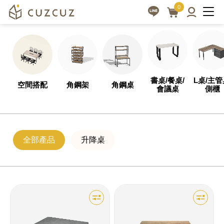
升
客
0
製
降
化
桌
設
|
計，
cuzcuz
全
書桌/餐桌/
L桌/主管
空間搭配
角鋼架
角鋼桌
3D
會議桌
側櫃
方
視
位
覺
專
業
全部產品
升降桌
化
服
訂
務
做
家
具