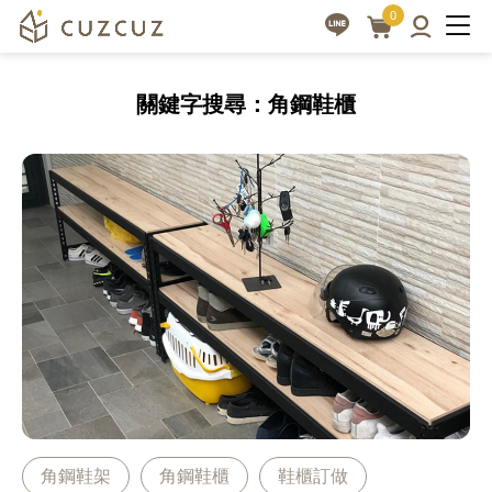
|
3D
0
線
cuzcuz
上
3D
關鍵字搜尋：角鋼鞋櫃
家
視
具
覺
訂
化
製
訂
讓
做
生
活
家
更
具
美
平
好
台
角鋼鞋架
角鋼鞋櫃
鞋櫃訂做