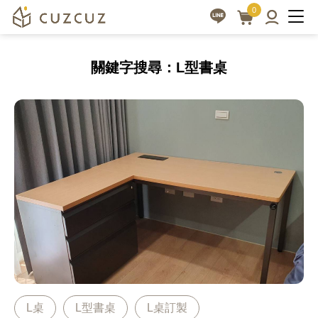
|
3D
0
線
cuzcuz
上
3D
關鍵字搜尋：L型書桌
家
視
具
覺
訂
化
製
訂
讓
做
生
活
家
更
具
美
平
好
台
L桌
L型書桌
L桌訂製