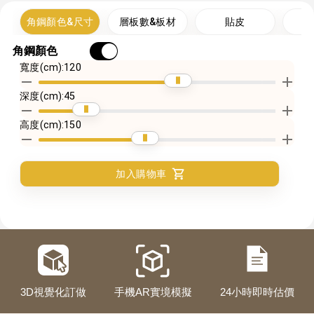
具
角鋼顏色&尺寸
層板數&板材
貼皮
配
平
角鋼顏色
台
寬度(cm):
120
深度(cm):
45
高度(cm):
150
加入購物車
3D視覺化訂做
手機AR實境模擬
24小時即時估價