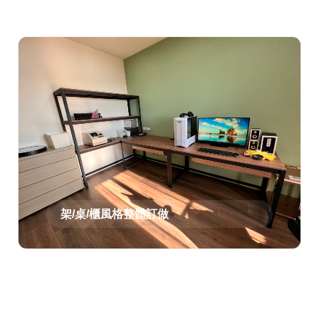
架/桌/櫃風格整體訂做