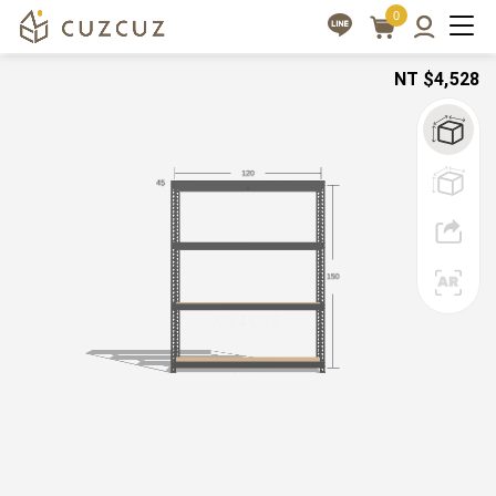
0
角
客
NT
$4,528
製
鋼
化
桌
設
|
計，
cuzcuz
全
3D
方
視
位
覺
專
業
化
服
訂
務
做
家