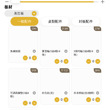
板材
美芯板
一般配件
桌類配件
封板配件
$300
$1200
$750
角鋼加固
重型輪(1組4顆/4
3英吋輪(1組4顆/4
煞)
煞)
0
0
0
$320
尺寸計
$890
可調高腳墊(1組4
封孔柱(支)
吊衣桿組(含2側桿)
顆)
0
0
0