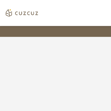
客
兩
製
層
化
板
設
角
計，
全
鋼
方
電
位
視
專