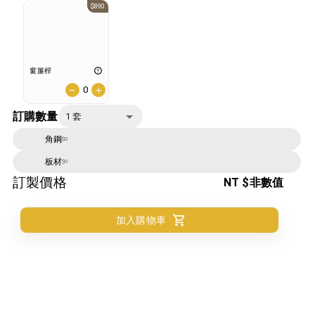
$890
窗簾桿
0
訂購數量
1
套
角鋼
$0
板材
$0
訂製價格
NT
$非數值
加入購物車