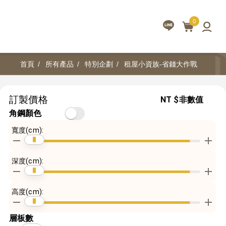
0
首頁
所有產品
特別企劃
租屋小資族-省錢大作戰
訂製價格
NT
$非數值
角鋼顏色
寬度(cm):
深度(cm):
高度(cm):
層板數